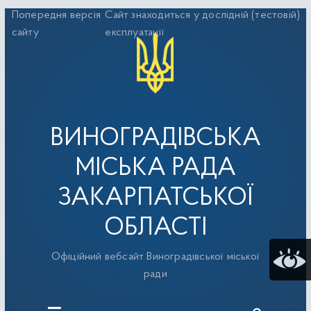
Перейти
Попередня версія
Сайт знаходиться у дослідній (тестовій)
до
сайту
експлуатації
вмісту
ВИНОГРАДІВСЬКА
МІСЬКА РАДА
ЗАКАРПАТСЬКОЇ
ОБЛАСТІ
Офіційний вебсайт Виноградівської міської
ради