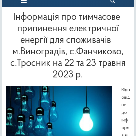
Інформація про тимчасове
припинення електричної
енергії для споживачів
м.Виноградів, с.Фанчиково,
с.Тросник на 22 та 23 травня
2023 р.
Відп
овід
но
до
інф
орм
ації