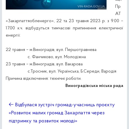
Пр
АТ
«Закарпаттяобленерго», 22 та 23 травня 2023 р. з 9.00 –
17.00 к.ч. відбудуться тимчасові припинення електричної
енергії:
22 травня – м.Виноградів, вул. Першотравнева
с. Фанчиково, вул. Молодіжна
23 травня – м.Виноградів, вул. Вакарова
с.Тросник, вул. Українська, Б.Середи, Вародія
Причина відключення: технічні роботи.
Виноградівська міська рада
←
Відбулася зустріч громад-учасниць проєкту
«Розвиток малих громад Закарпаття через
підтримку та розвиток молоді»