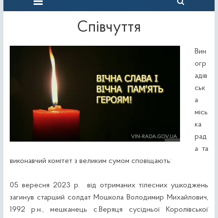
Співчуття
Вин
огр
адів
ськ
а
місь
ка
рад
а та
виконавчий комітет з великим сумом сповіщають:
05 вересня 2023 р. від отриманих тілесних ушкоджень
загинув старший солдат Мошкола Володимир Михайлович,
1992 р.н., мешканець с.Веряця сусідньої Королівської