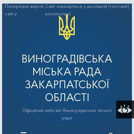
Перейти
Попередня версія
Сайт знаходиться у дослідній (тестовій)
до
сайту
експлуатації
вмісту
ВИНОГРАДІВСЬКА
МІСЬКА РАДА
ЗАКАРПАТСЬКОЇ
ОБЛАСТІ
Офіційний вебсайт Виноградівської міської
ради