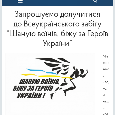
Запрошуємо долучитися
до Всеукраїнського забігу
“Шаную воїнів, біжу за Героїв
України”
Ми
жив
емо
в
час,
кол
и
наш
а
краї