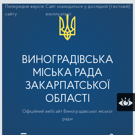
Перейти
Попередня версія
Сайт знаходиться у дослідній (тестовій)
до
сайту
експлуатації
вмісту
ВИНОГРАДІВСЬКА
МІСЬКА РАДА
ЗАКАРПАТСЬКОЇ
ОБЛАСТІ
Офіційний вебсайт Виноградівської міської
ради