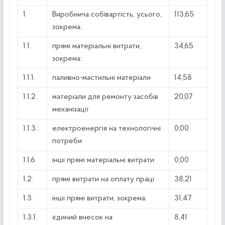
1
Виробнича собівартість, усього,
113,65
зокрема:
1.1.
прямі матеріальні витрати,
34,65
зокрема:
1.1.1.
паливно-мастильні матеріали
14,58
1.1.2.
матеріали для ремонту засобів
20,07
механізації
1.1.3.
електроенергія на технологічні
0,00
потреби
1.1.6.
інші прямі матеріальні витрати
0,00
1.2.
прямі витрати на оплату праці
38,21
1.3.
інші прямі витрати, зокрема:
31,47
1.3.1.
єдиний внесок на
8,41