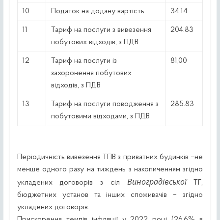
10
Податок на додану вартість
34.14
11
Тариф на послуги з вивезення
204.83
побутових відходів, з ПДВ
12
Тариф на послуги із
81,00
захоронення побутових
відходів, з ПДВ
13
Тариф на послуги поводження з
285.83
побутовими відходами, з ПДВ
Періодичність вивезення ТПВ з приватних будинків –не
менше одного разу на тиждень з накопиченням згідно
Виноградівської
укладених договорів з сіл
ТГ,
бюджетних установ та інших споживачів – згідно
укладених договорів.
Прискорення темпів інфляції у 2022 році (26,6% в