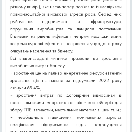
річному вимірі), яке насамперед пов’язане із наслідками
повномасштабної військової агресії росії. Серед них:
руйнування підприємств та інфраструктури,
порушення виробництва та ланцюгів постачання.
Впливали на рівень інфляції і непрямі наслідки війни,
зокрема курсові ефекти та погіршення упродовж року
очікувань населення та бізнесу.
Всі вищенаведені чинники призвели до зростання
виробничих витрат бізнесу:
– зростання цін на паливо-енергетичні ресурси (темпи
зростання цін на пальне за підсумками 2022 року
сягнули 69,4%);
– зростання витрат по договірним відносинам із
постачальниками імпортних товарів – контейнерів для
збору ТПВ, запчастин, мастильних матеріалів, шин та ін.;
– необхідність підвищення номінальних зарплат
працівникам підприємства задля недопущення