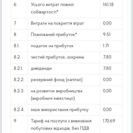
6
Усього витрат повної
161,18
собівартості*
7
Витрати на покриття втрат
0,00
8
Планований прибуток*
9.51
8.1.
податок на прибуток
1.71
8.2.
чистий прибуток, зокрема:
7.80
8.2.1.
дивіденди
7.80
8.2.2.
резервний фонд (капітал)
0,00
8.2.3.
на розвиток виробництва
0,00
(виробничі інвестиції)
8.2.4.
інше використання прибутку
0,00
9
Тариф на послуги з вивезення
170.69
побутових відходів, без ПДВ