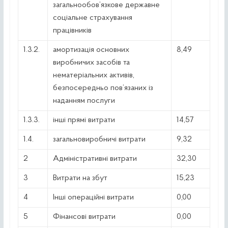
загальнообов’язкове державне
соціальне страхування
працівників
1.3.2.
амортизація основних
8,49
виробничих засобів та
нематеріальних активів,
безпосередньо пов’язаних із
наданням послуги
1.3.3.
інші прямі витрати
14,57
1.4.
загальновиробничі витрати
9,32
2
Адміністративні витрати
32,30
3
Витрати на збут
15,23
4
Інші операційні витрати
0,00
5
Фінансові витрати
0,00