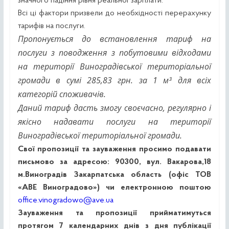
значного падіння рівня реальної зарплати.
Всі ці фактори призвели до необхідності перерахунку
тарифів на послуги.
Пропонується до встановлення тариф на
послуги з поводження з побутовими відходами
на території Виноградівської територіальної
громади в сумі
285
,83 грн. за 1 м³ для всіх
категорій споживачів.
Даний тариф дасть змогу своєчасно, регулярно і
якісно надавати послуги на території
Виноградівської територіальної громади.
Свої пропозиції та зауваження просимо подавати
письмово за адресою: 90300, вул. Вакарова,18
м.Виноградів Закарпатська область (офіс ТОВ
«АВЕ Виноградово») чи електронною поштою
office.vinogradowo@ave.ua
Зауваження та пропозиції прийматимуться
протягом 7 календарних днів з дня публікації