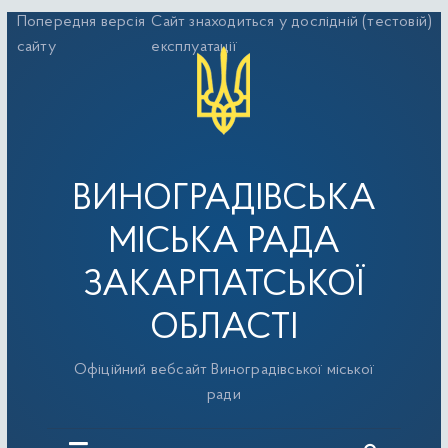
Перейти
Попередня версія
Сайт знаходиться у дослідній (тестовій)
до
сайту
експлуатації
вмісту
ВИНОГРАДІВСЬКА
МІСЬКА РАДА
ЗАКАРПАТСЬКОЇ
ОБЛАСТІ
Офіційний вебсайт Виноградівської міської
ради