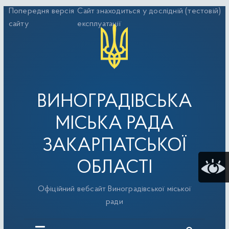
Перейти
Попередня версія
Сайт знаходиться у дослідній (тестовій)
до
сайту
експлуатації
вмісту
ВИНОГРАДІВСЬКА
МІСЬКА РАДА
ЗАКАРПАТСЬКОЇ
ОБЛАСТІ
Офіційний вебсайт Виноградівської міської
ради