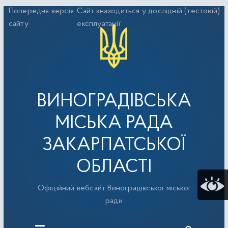
Перейти
Попередня версія
Сайт знаходиться у дослідній (тестовій)
до
сайту
експлуатації
вмісту
ВИНОГРАДІВСЬКА
МІСЬКА РАДА
ЗАКАРПАТСЬКОЇ
ОБЛАСТІ
Офіційний вебсайт Виноградівської міської
ради