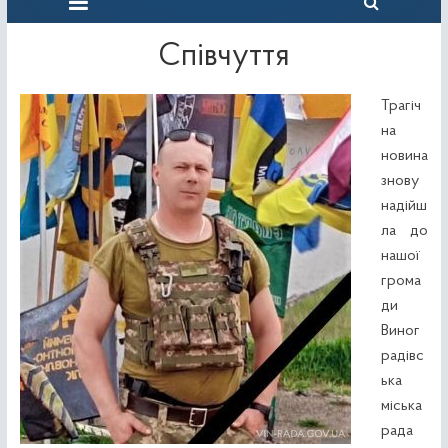
Співчуття
Трагіч
на
новина
знову
надійш
ла до
нашої
грома
ди
Виног
радівс
ька
міська
рада