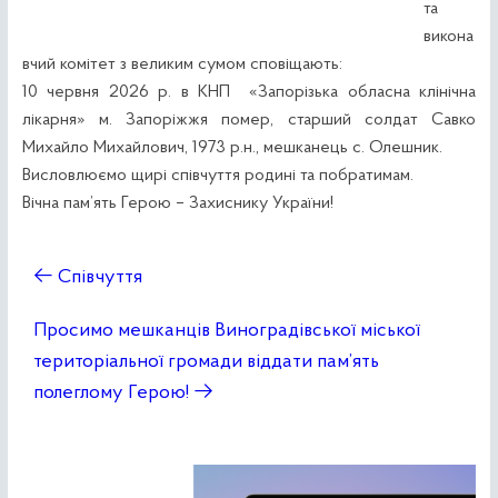
та
викона
вчий комітет з великим сумом сповіщають:
10 червня 2026 р. в КНП «Запорізька обласна клінічна
лікарня» м. Запоріжжя помер, старший солдат Савко
Михайло Михайлович, 1973 р.н., мешканець с. Олешник.
Висловлюємо щирі співчуття родині та побратимам.
Вічна пам’ять Герою – Захиснику України!
←
Співчуття
Просимо мешканців Виноградівської міської
територіальної громади віддати пам’ять
полеглому Герою!
→