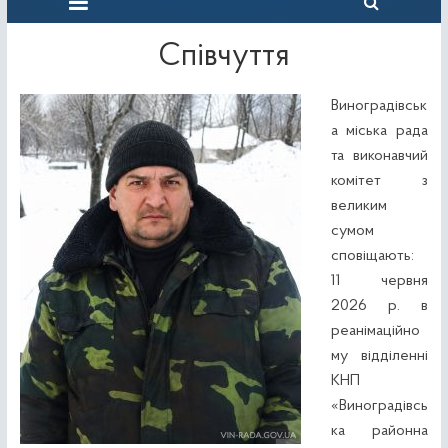
Співчуття
Виноградівськ
а міська рада
та виконавчий
комітет з
великим
сумом
сповіщають:
11 червня
2026 р. в
реанімаційно
му відділенні
КНП
«Виноградівсь
ка районна