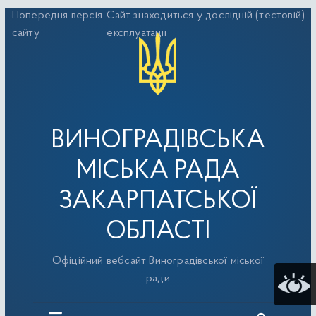
Перейти
Попередня версія
Сайт знаходиться у дослідній (тестовій)
до
сайту
експлуатації
вмісту
ВИНОГРАДІВСЬКА
МІСЬКА РАДА
ЗАКАРПАТСЬКОЇ
ОБЛАСТІ
Офіційний вебсайт Виноградівської міської
ради