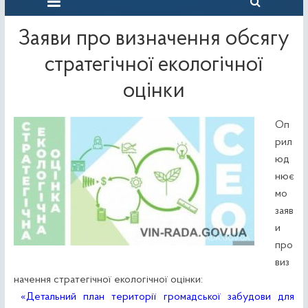
Заяви про визначення обсягу
стратегічної екологічної
оцінки
Оп
рил
юд
нює
мо
заяв
и
про
виз
начення стратегічної екологічної оцінки:
«Детальний план території громадської забудови для