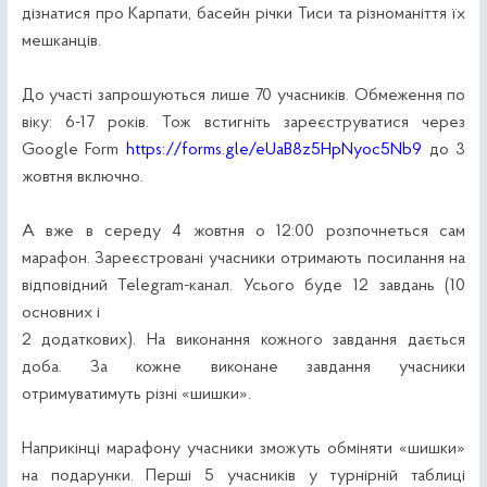
дізнатися про Карпати, басейн річки Тиси та різноманіття їх
мешканців.
До участі запрошуються лише 70 учасників. Обмеження по
віку: 6-17 років. Тож встигніть зареєструватися через
Google Form
https://forms.gle/eUaB8z5HpNyoc5Nb9
до 3
жовтня включно.
А вже в середу 4 жовтня о 12:00 розпочнеться сам
марафон. Зареєстровані учасники отримають посилання на
відповідний Telegram-канал. Усього буде 12 завдань (10
основних і
2 додаткових). На виконання кожного завдання дається
доба. За кожне виконане завдання учасники
отримуватимуть різні «шишки».
Наприкінці марафону учасники зможуть обміняти «шишки»
на подарунки. Перші 5 учасників у турнірній таблиці