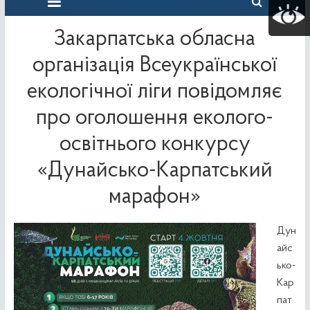
Закарпатська обласна
організація Всеукраїнської
екологічної ліги повідомляє
про оголошення еколого-
освітнього конкурсу
«Дунайсько-Карпатський
марафон»
Дун
айс
ько-
Кар
пат