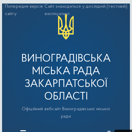
Перейти
Попередня версія
Сайт знаходиться у дослідній (тестовій)
до
сайту
експлуатації
вмісту
ВИНОГРАДІВСЬКА
МІСЬКА РАДА
ЗАКАРПАТСЬКОЇ
ОБЛАСТІ
Офіційний вебсайт Виноградівської міської
ради