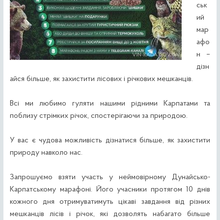
ськ
ий
мар
афо
н –
дізн
айся більше, як захистити лісових і річкових мешканців.
Всі ми любимо гуляти нашими рідними Карпатами та
поблизу стрімких річок, спостерігаючи за природою.
У вас є чудова можливість дізнатися більше, як захистити
природу навколо нас.
Запрошуємо взяти участь у неймовірному Дунайсько-
Карпатському марафоні. Його учасники протягом 10 днів
кожного дня отримуватимуть цікаві завдання від різних
мешканців лісів і річок, які дозволять набагато більше