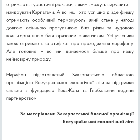
отримають туристичні рюкзаки, з яким зможуть вирушити
мандрувати Карпатами. А всі інші, хто успішно дійде фінішу
отримають особливий термокухоль, який стане у нагоді
довгою осінньою прогулянкою біля річки та чудовою
коальтернативою багаторазовим стаканчикам. Усі учасники
також отримають сертифікат про проходження марафону.
Але головне – всі ми дізнаємося більше про нашу
неймовірну природу.
Марафон підготовлений Закарпатською обласною
організацією Всеукраїнської екологічної ліги за підтримки
спільно з фундацією Кока-Кола та Глобальним водним
партнерством.
За матеріалами Закарпатської бласної організації
Всеукраїнської екологічної ліги