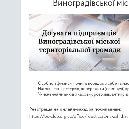
Виноградівської міс
Особисті фінанси: почніть порядок з себе та ма
Накопичення резервів, як пережити (неминучі) к
Уникнення чи вихід з касових розривів, антикри
Реєстрація на онлайн-захід за посиланням:
https://bc-club.org.ua/office/reestracija-na-zahid.