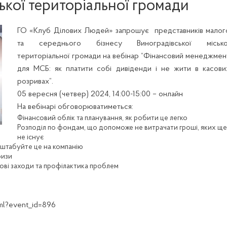
ької територіальної громади
ГО «Клуб Ділових Людей» запрошує представників малог
та середнього бізнесу Виноградівської місько
територіальної громади на вебінар “Фінансовий менеджмен
для МСБ: як платити собі дивіденди і не жити в касови
розривах”.
05 вересня (четвер) 2024, 14:00-15:00 – онлайн
На вебінарі обговорюватиметься:
Фінансовий облік та планування, як робити це легко
Розподіл по фондам, що допоможе не витрачати гроші, яких ще
не існує
сштабуйте це на компанію
ризи
зові заходи та профілактика проблем
html?event_id=896