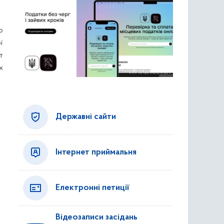
о
ї
т
х
Державні сайти
Інтернет приймальня
Електронні петиції
Відеозаписи засідань