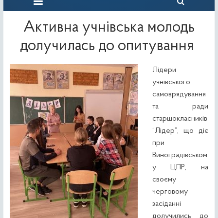
Активна учнівська молодь
долучилась до опитування
Лідери
учнівського
самоврядування
та ради
старшокласників
“Лідер”, що діє
при
Виноградівськом
у ЦПР, на
своєму
черговому
засіданні
долучились до