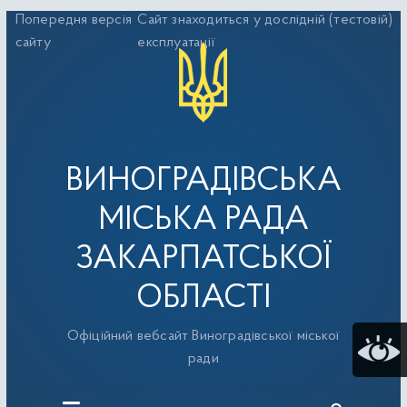
Перейти
Попередня версія
Сайт знаходиться у дослідній (тестовій)
до
сайту
експлуатації
вмісту
ВИНОГРАДІВСЬКА
МІСЬКА РАДА
ЗАКАРПАТСЬКОЇ
ОБЛАСТІ
Офіційний вебсайт Виноградівської міської
ради