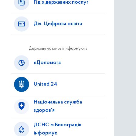
Гід з державних послуг
Дія. Цифрова освіта
Державні установи інформують
єДопомога
United 24
Національна служба
здоров'я
ДСНС м.Виноградів
інформує