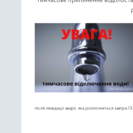
Тимчасове припинення водопостача
після ліквідації аварії, яка розпочнеться завтра 1