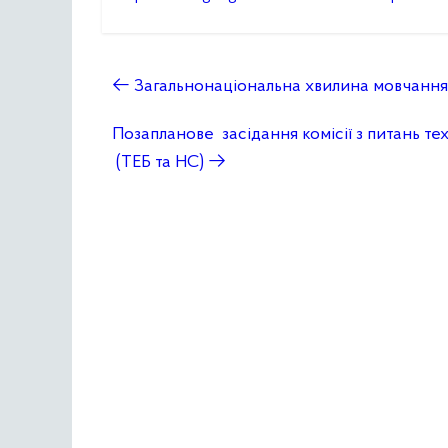
←
Загальнонаціональна хвилина мовчання
Позапланове засідання комісії з питань т
(ТЕБ та НС)
→