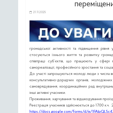
переміщени
21.11.2025
громадської активності та підвищення рівня
стосуються їхнього життя та розвитку громад
співпраці суб’єктів, що працюють у сфері 
самореалізації, професійного зростання та соці
До участі запрошуються молоді люди з числа в
консультативно-дорадчих органів, молодіжних
самоврядування, координаційних рад внутрішнь
інші активні учасники.
Проживання, харчування та відшкодування проїзд
Реєстрація учасників здійснюється до 17.00 к.ч
https://docs.google.com/forms/d/e/1FAIpQLS