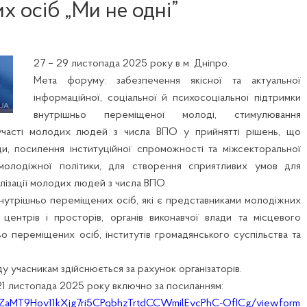
х осіб „Ми не одні”
27 – 29 листопада 2025 року в м. Дніпро.
Мета форуму: забезпечення якісної та актуальної
інформаційної, соціальної й психосоціальної підтримки
внутрішньо переміщеної молоді, стимулювання
 участі молодих людей з числа ВПО у прийнятті рішень, що
и, посилення інституційної спроможності та міжсекторальної
молодіжної політики, для створення сприятливих умов для
алізації молодих людей з числа ВПО.
нутрішньо переміщених осіб, які є представниками молодіжних
 центрів і просторів, органів виконавчої влади та місцевого
о переміщених осіб, інститутів громадянського суспільства та
у учасникам здійснюється за рахунок організаторів.
. 21 листопада 2025 року включно за посиланням:
c4ZaMT9Hov11kXjg7ri5CPqbhzTrtdCCWmilEvcPhC-OfICg/viewform