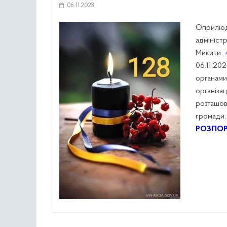
06.11.2023
Оприлю
адмініст
Микити
06.11.20
органами
організ
розташов
громади.
РОЗПО