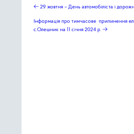
←
29 жовтня – День автомобіліста і дорож
Інформація про тимчасове припинення елек
c.Олешник на 11 січня 2024 р.
→