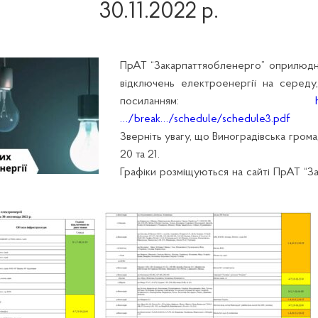
30.11.2022 р.
ПрАТ “Закарпаттяобленерго” оприлюдн
відключень електроенергії на середу,
посиланням:
…/break…/schedule/schedule3.pdf
Зверніть увагу, що Виноградівська грома
20 та 21.
Графіки розміщуються на сайті ПрАТ “З