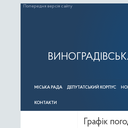
Перейти
Попередня версія сайту
до
вмісту
ВИНОГРАДІВСЬК
МІСЬКА РАДА
ДЕПУТАТСЬКИЙ КОРПУС
НО
КОНТАКТИ
Графік пого