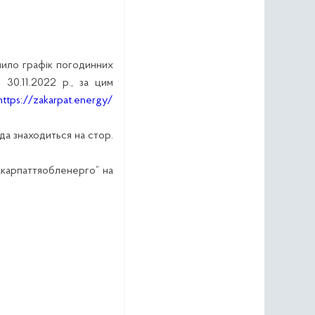
ило графік погодинних
 30.11.2022 р., за цим
https://zakarpat.energy/
да знаходиться на стор.
акарпаттяобленерго” на