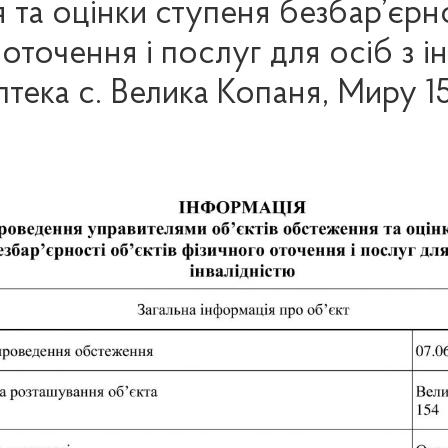
та оцінки ступеня безбар’єрно
оточення і послуг для осіб з і
птека с. Велика Копаня, Миру 1