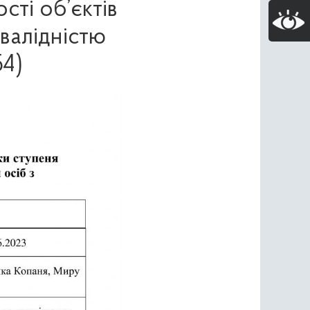
сті об’єктів
нвалідністю
54)