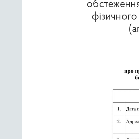
обстеження 
фізичного 
(а