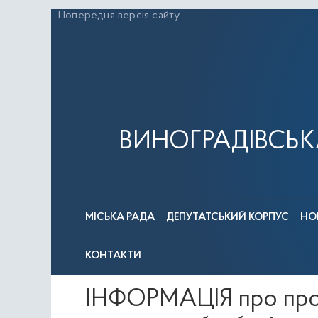
Перейти
Попередня версія сайту
до
вмісту
ВИНОГРАДІВСЬК
МІСЬКА РАДА
ДЕПУТАТСЬКИЙ КОРПУС
НО
КОНТАКТИ
ІНФОРМАЦІЯ про прове