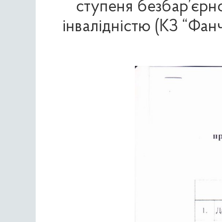
ступеня безбар’єрно
інвалідністю (КЗ “Фан