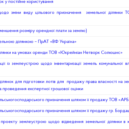
к у постійне користування
до зміни виду цільового призначення земельної ділянки ТО
зменшення розміру орендної плати за землю)
ельною ділянкою – ПрАТ «ВФ Україна»
ділянки на умовах оренди ТОВ «Юкрейніан Нетворк Солюшнс»
ії із землеустрою щодо інвентаризації земель комунальної вл
ілянок для підготовки лотів для продажу права власності на з
на проведення експертної грошової оцінки
сільськогосподарського призначення шляхом її продажу ТОВ «А
ільськогосподарського призначення шляхом її продажу гр. Борда
 проекту землеустрою щодо відведення земельної ділянки в 