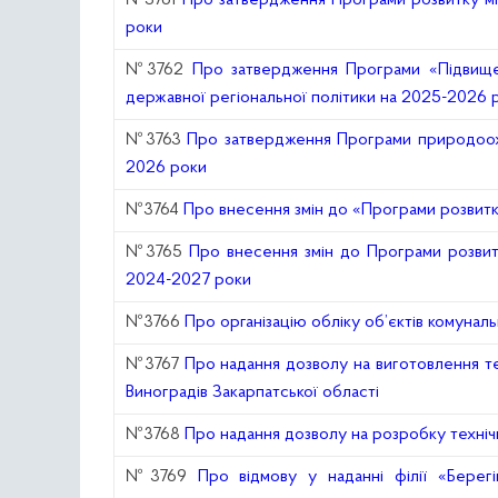
№3761
Про затвердження Програми розвитку міс
роки
№3762
Про затвердження Програми «Підвищен
державної регіональної політики на 2025-2026 
№3763
Про затвердження Програми природоохор
2026 роки
№3764
Про внесення змін до «Програми розвитк
№3765
Про внесення змін до Програми розвитк
2024-2027 роки
№3766
Про організацію обліку об’єктів комуналь
№3767
Про надання дозволу на виготовлення т
Виноградів Закарпатської області
№3768
Про надання дозволу на розробку техніч
№3769
Про відмову у наданні філії «Берег