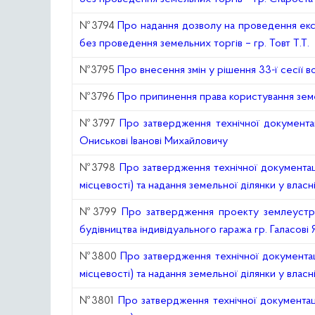
№3794
Про надання дозволу на проведення експ
без проведення земельних торгів – гр. Товт Т.Т.
№3795
Про внесення змін у рішення 33-ї сесії 
№3796
Про припинення права користування зем
№3797
Про затвердження технічної документац
Ониськові Іванові Михайловичу
№3798
Про затвердження технічної документац
місцевості) та надання земельної ділянки у власн
№3799
Про затвердження проекту землеустро
будівництва індивідуального гаража гр. Галасов
№3800
Про затвердження технічної документац
місцевості) та надання земельної ділянки у влас
№3801
Про затвердження технічної документаці