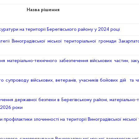
Назва рішення
куратури на території Берегівського району у 2024 році
егії Виноградівської міської територіальної громади Закарпатс
матеріально-технічного забезпечення військових частин, закупі
супроводу військових, ветеранів, учасників бойових дій та чл
чення державної безпеки в Берегівському районі, матеріально-
4-2026 роки
профілактики злочинності на території Виноградівської міської