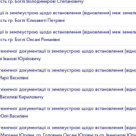
ність гр. Боглі Володимирові Степановичу
ії із землеустрою щодо встановлення (відновлення) меж земельн
сть гр. Боглі Єлизаветі Петрівні
ії із землеустрою щодо встановлення (відновлення) меж земельн
сть гр. Боглі Оксані Романівні
ехнічної документації із землеустрою щодо встановлення (відн
ві Іванові Юрійовичу
ехнічної документації із землеустрою щодо встановлення (відн
Марії Василівні
ехнічної документації із землеустрою щодо встановлення (відн
і Василеві Кириловичу
ехнічної документації із землеустрою щодо встановлення (відн
Юлії Василівні
ехнічної документації із землеустрою щодо встановлення (відн
о Маріанні Юріївні, гр. Головнич Оксані Юріївні та гр. Іванішкові Ю