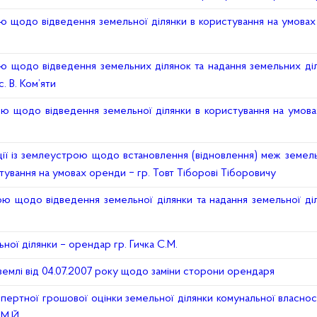
 щодо відведення земельної ділянки в користування на умова
 щодо відведення земельних ділянок та надання земельних діл
 В. Ком’яти
ю щодо відведення земельної ділянки в користування на умов
ії із землеустрою щодо встановлення (відновлення) меж земельн
стування на умовах оренди ‒ гр. Товт Тіборові Тіборовичу
 щодо відведення земельної ділянки та надання земельної діл
ої ділянки – орендар гр. Гичка С.М.
емлі від 04.07.2007 року щодо заміни сторони орендаря
ертної грошової оцінки земельної ділянки комунальної власнос
 М.Й.