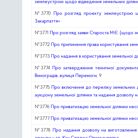
землеустрою щодо відведення земельних діляно
№3770
Про розгляд проекту землеустрою що
Закарпаття»
№3771
Про розгляд заяви Староста М.Є. (щодо 
№3772
Про припинення права користування зем
№3773
Про надання в користування земельної 
№3774
Про затвердження технічної документац
Виноградів, вулиця Перемоги,
9
№3775
Про включення до переліку земельних д
аукціону земельної ділянки та надання дозволу 
№3776
Про приватизацію земельної ділянки не
№3777
Про приватизацію земельної ділянки нес
№3778
Про надання дозволу на виготовлення