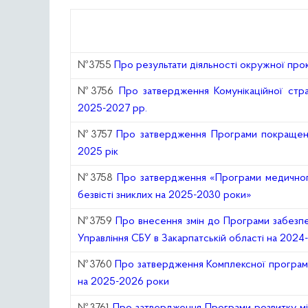
№3755
Про результати діяльності окружної про
№3756
Про затвердження Комунікаційної страт
2025-2027 рр.
№3757
Про затвердження Програми покращення 
2025 рік
№3758
Про затвердження «Програми медичного 
безвісті зниклих на 2025-2030 роки»
№3759
Про внесення змін до Програми забезпе
Управління СБУ в Закарпатській області на 202
№3760
Про затвердження Комплексної програми 
на 2025-2026 роки