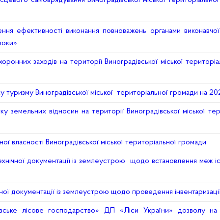
цевого самоврядування Виноградівської міської територіально
ня ефективності виконання повноважень органами виконавчої
роки»
онних заходів на території Виноградівської міської територіа
у туризму Виноградівської міської територіальної громади на 2
у земельних відносин на території Виноградівської міської те
ної власності Виноградівської міської територіальної громади
ехнічної документації із землеустрою щодо встановлення меж і
ної документації із землеустрою щодо проведення інвентаризаці
івське лісове господарство» ДП «Ліси України» дозволу на