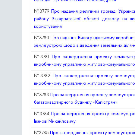
оренди – гр. Кіш Світлані Олександрівні
№3779
Про надання релігійній громаді Україн
району Закарпатської області дозволу на в
користування
№3780
Про надання Виноградівському виробни
землеустрою щодо відведення земельних діляно
№3781
Про затвердження проекту землеустр
виробничому управлінню житлово-комунального
№3782
Про затвердження проекту землеустр
виробничому управлінню житлово-комунального
№3783
Про затвердження проекту землеустрою 
багатоквартирного будинку «Капістрян»
№3784
Про затвердження проекту землеустро
Іванові Михайловичу
№3785
Про затвердження проекту землеустрою 