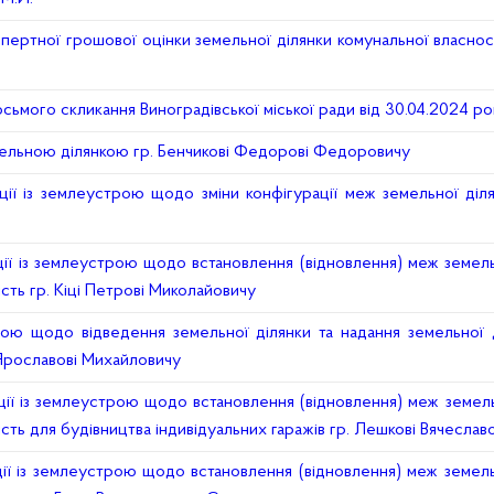
ертної грошової оцінки земельної ділянки комунальної власнос
восьмого скликання Виноградівської міської ради від 30.04.2024 
ельною ділянкою гр. Бенчикові Федорові Федоровичу
ії із землеустрою щодо зміни конфігурації меж земельної діля
ії із землеустрою щодо встановлення (відновлення) меж земельн
ість гр. Кіці Петрові Миколайовичу
ю щодо відведення земельної ділянки та надання земельної д
і Ярославові Михайловичу
ії із землеустрою щодо встановлення (відновлення) меж земельн
ність для будівництва індивідуальних гаражів гр. Лешкові Вячесла
ї із землеустрою щодо встановлення (відновлення) меж земельн