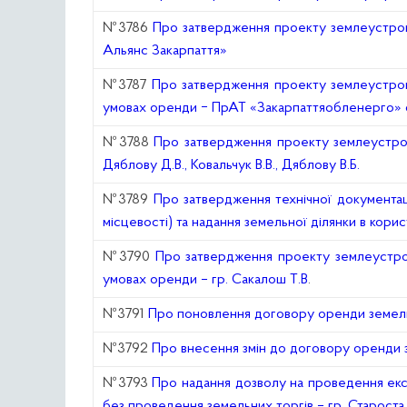
№3786
Про затвердження проекту землеустрою
Альянс Закарпаття»
№3787
Про затвердження проекту землеустрою
умовах оренди ‒ ПрАТ «Закарпаттяобленерго» с.
№3788
Про затвердження проекту землеустро
Дяблову Д.В., Ковальчук В.В., Дяблову В.Б.
№3789
Про затвердження технічної документац
місцевості) та надання земельної ділянки в кори
№3790
Про затвердження проекту землеустрою
умовах оренди – гр. Сакалош Т.В
.
№3791
Про поновлення договору оренди земельн
№3792
Про внесення змін до договору оренди з
№3793
Про надання дозволу на проведення експ
без проведення земельних торгів – гр. Староста