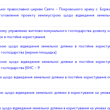
ської православної церкви Свято – Покровського храму с. Борж
иготовлення проекту землеустрою щодо відведення земельн
чому управлінню житлово-комунального господарства дозволу н
к в постійне користування
ою щодо відведення земельної ділянки в постійне користув
 господарства (верхня площадка)
ою щодо відведення земельної ділянки в постійне користув
 господарства (КНС – 9
щодо відведення земельної ділянки в постійне користування об
ю щодо відведення земельної ділянки в користування на умов
щодо відведення земельної ділянки в користування на умовах о