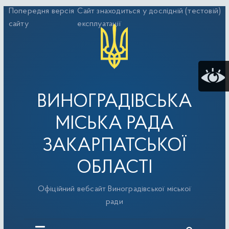
Перейти
Попередня версія
Сайт знаходиться у дослідній (тестовій)
до
сайту
експлуатації
вмісту
ВИНОГРАДІВСЬКА
МІСЬКА РАДА
ЗАКАРПАТСЬКОЇ
ОБЛАСТІ
Офіційний вебсайт Виноградівської міської
ради