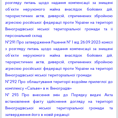
розгляду питань щодо надання компенсації за знищені
об’єкти нерухомого майна внаслідок бойових дій,
терористичних актів, диверсій, спричинених збройною
агресією російської федерації проти України на території
Виноградівської міської територіальної громади та її
персональний склад
№291 Про затвердження Рішення № 1 від 26.09.2023 комісії
з розгляду питань щодо надання компенсації за знищені
об’єкти нерухомого майна внаслідок бойових дій,
терористичних актів, диверсій, спричинених збройною
агресією російської федерації проти України на території
Виноградівської міської територіальної громади
№292 Про облаштування території водойми прилеглої до
комплексу «Сальве» в м. Виноградів»
№293 Про внесення змін до Порядку видачі Акта
встановлення факту здійснення догляду на території
Виноградівської міської територіальної громади та
затвердження його в новій редакції