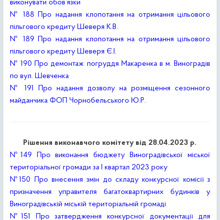
виконувати обов’язки
№ 188 Про надання клопотання на отримання цільового
пільгового кредиту Шеверя К.В.
№ 189 Про надання клопотання на отримання цільового
пільгового кредиту Шеверя Є.І.
№ 190 Про демонтаж погруддя Макаренка в м. Виноградів
по вул. Шевченка
№ 191 Про надання дозволу на розміщення сезонного
майданчика ФОП Чорнобельського Ю.Р.
Рішення виконавчого комітету від 28.04.2023 р.
№149 Про виконання бюджету Виноградівської міської
територіальної громади за І квартал 2023 року
№150 Про внесення змін до складу конкурсної комісії з
призначення управителя багатоквартирних будинків у
Виноградівській міській територіальній громаді
№151 Про затвердження конкурсної документації для