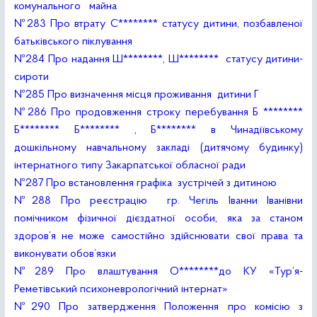
комунального майна
№283 Про втрату С******** статусу дитини, позбавленої
батьківського піклування
№284 Про надання Ш********, Ш******** статусу дитини-
сироти
№285 Про визначення місця проживання дитини Г
№286 Про продовження строку перебування Б ********
Б******** Б******** , Б******** в Чинадіївському
дошкільному навчальному закладі (дитячому будинку)
інтернатного типу Закарпатської обласної ради
№287 Про встановлення графіка зустрічей з дитиною
№288 Про реєстрацію гр. Чегіль Іванни Іванівни
помічником фізичної дієздатної особи, яка за станом
здоров’я не може самостійно здійснювати свої права та
виконувати обов’язки
№289 Про влаштування О********до КУ «Тур’я-
Реметівський психоневрологічний інтернат»
№290 Про затвердження Положення про комісію з