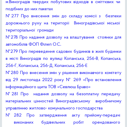
м.Виноградів твердих побутових відходів в сміттєвих чи
подібних до них пакетах
№277 Про внесення змін до складу комісії з безпеки
дорожнього руху на території Виноградівської міської
територіальної громади
№278 Про надання дозволу на влаштування стоянки для
автомобілів ФОП Філеп О.С
.
№279 Про переведення садових будинків в жилі будинки
в місті Виноградів по вулиці Копанська, 256-В, Копанська,
256-Г, Копанська, 256-Д, Копанська, 256-Е
№280 Про внесення змін у рішення виконавчого комітету
від 29 листопада 2022 року № 269 «Про встановлення
інформаційного щита ТОВ «Севлюш Браво»
№281 Про надання дозволу на безоплатну передачу
матеріальних цінностей Виноградівському виробничому
управлінню житлово- комунального господарства
№282 Про затвердження акту прийому-передачі
виконаних будівельних робіт орендованого