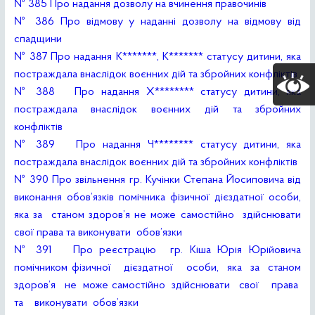
№ 385 Про надання дозволу на вчинення правочинів
№ 386 Про відмову у наданні дозволу на відмову від
спадщини
№ 387 Про надання К*******, К******* статусу дитини, яка
постраждала внаслідок воєнних дій та збройних конфліктів
№ 388 Про надання Х******** статусу дитини, яка
постраждала внаслідок воєнних дій та збройних
конфліктів
№ 389 Про надання Ч******** статусу дитини, яка
постраждала внаслідок воєнних дій та збройних конфліктів
№ 390 Про звільнення гр. Кучінки Степана Йосиповича від
виконання обов’язків помічника фізичної дієздатної особи,
яка за станом здоров’я не може самостійно здійснювати
свої права та виконувати обов’язки
№ 391 Про реєстрацію гр. Кіша Юрія Юрійовича
помічником фізичної дієздатної особи, яка за станом
здоров’я не може самостійно здійснювати свої права
та виконувати обов’язки