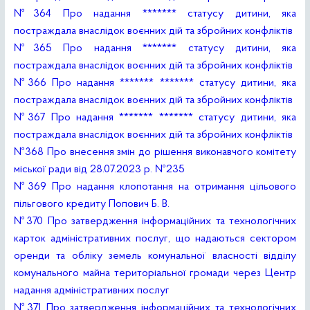
№364 Про надання ******* статусу дитини, яка
постраждала внаслідок воєнних дій та збройних конфліктів
№365 Про надання ******* статусу дитини, яка
постраждала внаслідок воєнних дій та збройних конфліктів
№366 Про надання ******* ******* статусу дитини, яка
постраждала внаслідок воєнних дій та збройних конфліктів
№367 Про надання ******* ******* статусу дитини, яка
постраждала внаслідок воєнних дій та збройних конфліктів
№368 Про внесення змін до рішення виконавчого комітету
міської ради від 28.07.2023 р. №235
№369 Про надання клопотання на отримання цільового
пільгового кредиту Попович Б. В.
№370 Про затвердження інформаційних та технологічних
карток адміністративних послуг, що надаються сектором
оренди та обліку земель комунальної власності відділу
комунального майна територіальної громади через Центр
надання адміністративних послуг
№371 Про затвердження інформаційних та технологічних