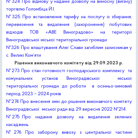
№324 Про відмову у наданні дозволу на виносну (виїзну)
торгівлю Голомбіца Й.І.
№325 Про встановлення тарифу на послугу із збирання,
перевезення та видалення (захоронення) побутових
відходів ТОВ «АВЕ Виноградово» на території
Виноградівської міської територіальної громади
№326 Про влаштування Алеї Слави загиблим захисникам у
с. Великі Ком’яти
Рішення виконавчого комітету від 29.09.2023 р.
№273 Про стан готовності господарського комплексу та
комунальних установ Виноградівської міської
територіальної громади до роботи в осінньо-зимовий
період 2023 – 2024 років
№274 Про внесення змін до рішення виконавчого комітету
Виноградівської міської ради від 29 вересня 2022 №214
№275 Про надання дозволу на видалення зелених
насаджень
№276 Про заборону вивозу з центральної частини