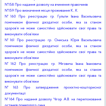
№158 Про надання дозволу на вчинення правочинів
№159 Про визначення місця проживання К., К.
№160 Про реєстрацію гр. Гульпи Івана Васильовича
помічником фізичної дієздатної особи, яка за станом
здоров’я не може самостійно здійснювати свої права та
виконувати обов’язки
№161 Про реєстрацію гр. Ониська Юрія Васильовича
помічником фізичної дієздатної особи, яка за станом
здоров’я не може самостійно здійснювати свої права та
виконувати обов’язки
№162 Про реєстрацію гр. Міговича Івана Івановича
помічником фізичної дієздатної особи, яка за станом
здоров’я не може самостійно здійснювати свої права та
виконувати обов’язки
№163 Про затвердження проєктно-кошторисної
документації
№164 Про надання дозволу Чігор А.В. на перепоховання
останків померлого сина