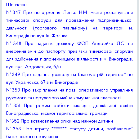
Шевченка
№347 Про погодження Леньо Н.М. місця розташування
тимчасової споруди для провадження підприємницької
діяльності (торгового павільйону) на території м.
Виноградів по вул. Ів. Франка
№348 Про надання дозволу ФОП Андрейко Л.С. на
внесення змін до паспорту прив’язки тимчасової споруди
для здійснення підприємницької діяльності в м. Виноградів,
вул. вул. Ардовецька, б/н
№349 Про надання дозволу на благоустрій території по
вул. Українська, 67 в м. Виноградів
№350 Про закріплення на праві оперативного управління
рухомого та нерухомого майна комунальної власності
№351 Про режим роботи закладів дошкільної освіти
Виноградівської міської територіальної громади
№352 Про встановлення опіки над майном дитини
№353 Про втрату ******* статусу дитини, позбавленої
батьківського піклування