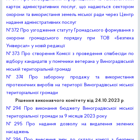
карток адміністративних послуг, що надаються сектором
охорони та використання земель міської ради через Центр
надання адміністративних послуг
№372 Про узгодження статуту Громадського формування з
охорони громадського порядку при ТОВ «Безпека
Універсал» у новій редакції
№373 Про створення Комісії з проведення співбесіди по
відбору кандидатів у помічники ветерана у Виноградівській
міській територіальній громаді
№374 Про заборону продажу та використання
піротехнічних виробів на території Виноградівської міської
територіальної громади
Рішення виконавчого комітету від 24.10.2023 р
.
№294 Про виконання бюджету Виноградівської міської
територіальної громади за 9 місяців 2023 року
№295 Про надання дозволу на видалення зелених
насаджень
№296 Про внесення змін до складу комісії з безпеки