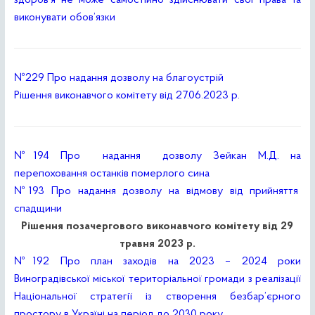
здоров’я не може самостійно здійснювати свої права та
виконувати обов’язки
№229 Про надання дозволу на благоустрій
Рішення виконавчого комітету від 27.06.2023 р.
№194 Про надання дозволу Зейкан М.Д. на
перепоховання останків померлого сина
№193 Про надання дозволу на відмову від прийняття
спадщини
Рішення позачергового виконавчого комітету від 29
травня 2023 р.
№192 Про план заходів на 2023 – 2024 роки
Виноградівської міської територіальної громади з реалізації
Національної стратегії із створення безбар’єрного
простору в Україні на період до 2030 року