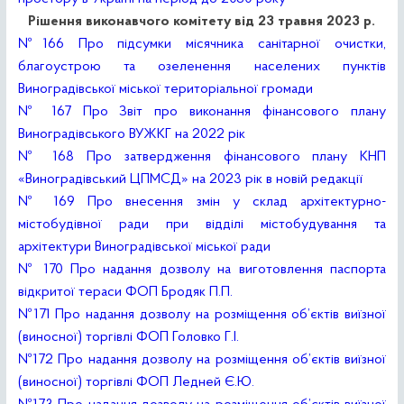
Рішення виконавчого комітету від 23 травня 2023 р.
№166 Про підсумки місячника санітарної очистки,
благоустрою та озеленення населених пунктів
Виноградівської міської територіальної громади
№ 167 Про Звіт про виконання фінансового плану
Виноградівського ВУЖКГ на 2022 рік
№ 168 Про затвердження фінансового плану КНП
«Виноградівський ЦПМСД» на 2023 рік в новій редакції
№ 169 Про внесення змін у склад архітектурно-
містобудівної ради при відділі містобудування та
архітектури Виноградівської міської ради
№ 170 Про надання дозволу на виготовлення паспорта
відкритої тераси ФОП Бродяк П.П.
№171 Про надання дозволу на розміщення об’єктів виїзної
(виносної) торгівлі ФОП Головко Г.І.
№172 Про надання дозволу на розміщення об’єктів виїзної
(виносної) торгівлі ФОП Ледней Є.Ю.