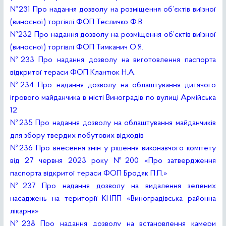
№231 Про надання дозволу на розміщення об’єктів виїзної
(виносної) торгівлі ФОП Тесличко Ф.В.
№232 Про надання дозволу на розміщення об’єктів виїзної
(виносної) торгівлі ФОП Тимканич О.Я.
№233 Про надання дозволу на виготовлення паспорта
відкритої тераси ФОП Клантюк Н.А.
№234 Про надання дозволу на облаштування дитячого
ігрового майданчика в місті Виноградів по вулиці Армійська
12
№235 Про надання дозволу на облаштування майданчиків
для збору твердих побутових відходів
№236 Про внесення змін у рішення виконавчого комітету
від 27 червня 2023 року №200 «Про затвердження
паспорта відкритої тераси ФОП Бродяк П.П.»
№237 Про надання дозволу на видалення зелених
насаджень на території КНПП «Виноградівська районна
лікарня»
№238 Про надання дозволу на встановлення камери