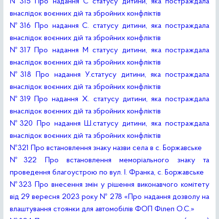
№315 Про надання С статусу дитини, яка постраждала
внаслідок воєнних дій та збройних конфліктів
№316 Про надання С. статусу дитини, яка постраждала
внаслідок воєнних дій та збройних конфліктів
№317 Про надання М статусу дитини, яка постраждала
внаслідок воєнних дій та збройних конфліктів
№318 Про надання У.статусу дитини, яка постраждала
внаслідок воєнних дій та збройних конфліктів
№319 Про надання Х. статусу дитини, яка постраждала
внаслідок воєнних дій та збройних конфліктів
№320 Про надання Ш.статусу дитини, яка постраждала
внаслідок воєнних дій та збройних конфліктів
№321 Про встановлення знаку назви села в с. Боржавське
№322 Про встановлення меморіального знаку та
проведення благоустрою по вул. І. Франка, с. Боржавське
№323 Про внесення змін у рішення виконавчого комітету
від 29 вересня 2023 року № 278 «Про надання дозволу на
влаштування стоянки для автомобілів ФОП Філеп О.С.»