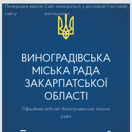
Перейти
Попередня версія
Сайт знаходиться у дослідній (тестовій)
до
сайту
експлуатації
вмісту
ВИНОГРАДІВСЬКА
МІСЬКА РАДА
ЗАКАРПАТСЬКОЇ
ОБЛАСТІ
Офіційний вебсайт Виноградівської міської
ради