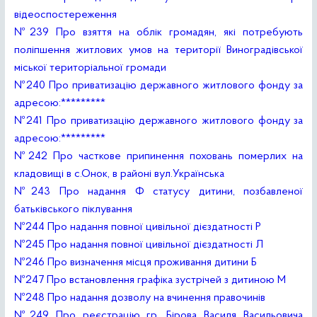
відеоспостереження
№239 Про взяття на облік громадян, які потребують
поліпшення житлових умов на території Виноградівської
міської територіальної громади
№240 Про приватизацію державного житлового фонду за
адресою:*********
№241 Про приватизацію державного житлового фонду за
адресою:*********
№242 Про часткове припинення поховань померлих на
кладовищі в с.Онок, в районі вул.Українська
№243 Про надання Ф статусу дитини, позбавленої
батьківського піклування
№244 Про надання повної цивільної дієздатності Р
№245 Про надання повної цивільної дієздатності Л
№246 Про визначення місця проживання дитини Б
№247 Про встановлення графіка зустрічей з дитиною М
№248 Про надання дозволу на вчинення правочинів
№249 Про реєстрацію гр. Бірова Василя Васильовича