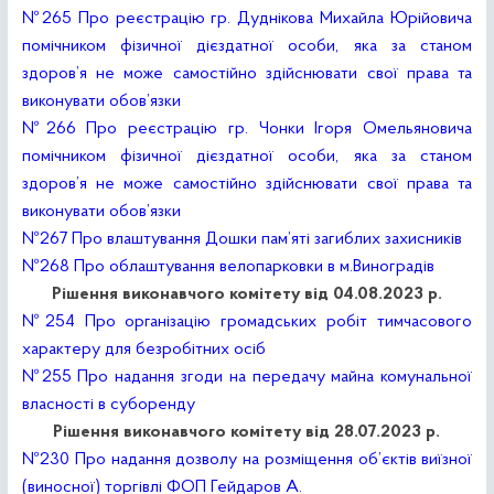
№265 Про реєстрацію гр. Дуднікова Михайла Юрійовича
помічником фізичної дієздатної особи, яка за станом
здоров’я не може самостійно здійснювати свої права та
виконувати обов’язки
№266 Про реєстрацію гр. Чонки Ігоря Омельяновича
помічником фізичної дієздатної особи, яка за станом
здоров’я не може самостійно здійснювати свої права та
виконувати обов’язки
№267 Про влаштування Дошки пам’яті загиблих захисників
№268 Про облаштування велопарковки в м.Виноградів
Рішення виконавчого комітету від 04.08.2023 р.
№254 Про організацію громадських робіт тимчасового
характеру для безробітних осіб
№255 Про надання згоди на передачу майна комунальної
власності в суборенду
Рішення виконавчого комітету від 28.07.2023 р.
№230 Про надання дозволу на розміщення об’єктів виїзної
(виносної) торгівлі ФОП Гейдаров А.