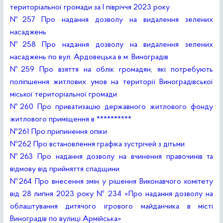
територіальної громади за І півріччя 2023 року
№257 Про надання дозволу на видалення зелених
насаджень
№258 Про надання дозволу на видалення зелених
насаджень по вул. Ардовецька в м. Виноградів
№259 Про взяття на облік громадян, які потребують
поліпшення житлових умов на території Виноградівської
міської територіальної громади
№260 Про приватизацію державного житлового фонду
житлового приміщення в **********
№261 Про припинення опіки
№262 Про встановлення графіка зустрічей з дітьми
№263 Про надання дозволу на вчинення правочинів та
відмову від прийняття спадщини
№264 Про внесення змін у рішення Виконавчого комітету
від 28 липня 2023 року № 234 «Про надання дозволу на
облаштування дитячого ігрового майданчика в місті
Виноградів по вулиці Армійська»