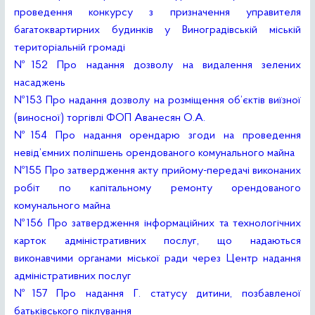
проведення конкурсу з призначення управителя
багатоквартирних будинків у Виноградівській міській
територіальній громаді
№152 Про надання дозволу на видалення зелених
насаджень
№153 Про надання дозволу на розміщення об’єктів виїзної
(виносної) торгівлі ФОП Аванесян О.А.
№154 Про надання орендарю згоди на проведення
невід’ємних поліпшень орендованого комунального майна
№155 Про затвердження акту прийому-передачі виконаних
робіт по капітальному ремонту орендованого
комунального майна
№156 Про затвердження інформаційних та технологічних
карток адміністративних послуг, що надаються
виконавчими органами міської ради через Центр надання
адміністративних послуг
№157 Про надання Г. статусу дитини, позбавленої
батьківського піклування