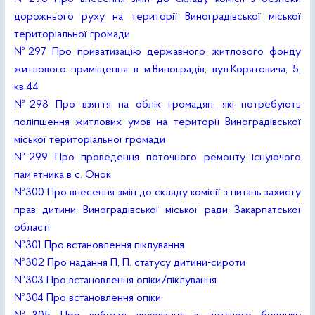
дорожнього руху на території Виноградівської міської
територіальної громади
№297 Про приватизацію державного житлового фонду
житлового приміщення в м.Виноградів, вул.Корятовича, 5,
кв.44
№298 Про взяття на облік громадян, які потребують
поліпшення житлових умов на території Виноградівської
міської територіальної громади
№299 Про проведення поточного ремонту існуючого
пам’ятника в с. Онок
№300 Про внесення змін до складу комісії з питань захисту
прав дитини Виноградівської міської ради Закарпатської
області
№301 Про встановлення піклування
№302 Про надання П, П. статусу дитини-сироти
№303 Про встановлення опіки/піклування
№304 Про встановлення опіки