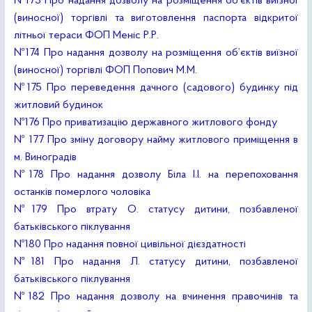
№173 Про надання дозволу на розміщення об’єктів виїзної
(виносної) торгівлі та виготовлення паспорта відкритої
літньої тераси ФОП Меніс Р.Р.
№174 Про надання дозволу на розміщення об’єктів виїзної
(виносної) торгівлі ФОП Попович М.М.
№175 Про переведення дачного (садового) будинку під
житловий будинок
№176 Про приватизацію державного житлового фонду
№ 177 Про зміну договору найму житлового приміщення в
м. Виноградів
№178 Про надання дозволу Біла І.І. на перепоховання
останків померлого чоловіка
№179 Про втрату О. статусу дитини, позбавленої
батьківського піклування
№180 Про надання повної цивільної дієздатності
№181 Про надання Л. статусу дитини, позбавленої
батьківського піклування
№182 Про надання дозволу на вчинення правочинів та