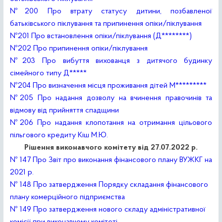
№200 Про втрату статусу дитини, позбавленої
батьківського піклування та припинення опіки/піклування
№201 Про встановлення опіки/піклування (Д********)
№202 Про припинення опіки/піклування
№203 Про вибуття вихованця з дитячого будинку
сімейного типу Д*****
№204 Про визначення місця проживання дітей М*********
№205 Про надання дозволу на вчинення правочинів та
відмову від прийняття спадщини
№206 Про надання клопотання на отримання цільового
пільгового кредиту Кіш М.Ю.
Рішення виконавчого комітету від 27.07.2022 р.
№ 147 Про Звіт про виконання фінансового плану ВУЖКГ на
2021 р.
№ 148 Про затвердження Порядку складання фінансового
плану комерційного підприємства
№ 149 Про затвердження нового складу адміністративної