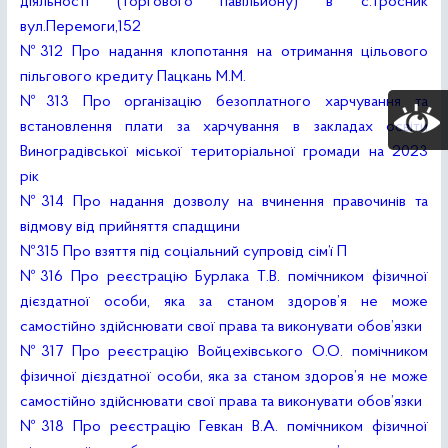
діяльності (торгового павільйону) в с.Тросник
вул.Перемоги,152
№312 Про надання клопотання на отримання цільового
пільгового кредиту Пацкань М.М.
№313 Про організацію безоплатного харчування та
встановлення плати за харчування в закладах освіти
Виноградівської міської територіальної громади на 2023
рік
№314 Про надання дозволу на вчинення правочинів та
відмову від прийняття спадщини
№315 Про взяття під соціальний супровід сім’ї П
№316 Про реєстрацію Бурлака Т.В. помічником фізичної
дієздатної особи, яка за станом здоров’я не може
самостійно здійснювати свої права та виконувати обов’язки
№317 Про реєстрацію Войцехівського О.О. помічником
фізичної дієздатної особи, яка за станом здоров’я не може
самостійно здійснювати свої права та виконувати обов’язки
№318 Про реєстрацію Гевкан В.А. помічником фізичної