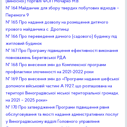
(виносної) торгівлі ФОП Мочарко М.В.
№ 164 Майданчик для збору твердих побутових відходів –
Перемоги 9
№ 165 Про надання дозволу на розміщення дитячого
ігрового майданчика с. Дротинці
№ 166 Про переведення дачного (садового) будинку під
житловий будинок
№ 167 Про Програму підвищення ефективності виконання
повноважень Берегівської РДА
№ 168 Про внесення змін до Комплексної програми
профілактики злочинності на 2021-2022 роки
№ 169 Про внесення змін до «Програми надання шефської
допомоги військовій частині А 1927, що розташована на
території Виноградівської міської територіальної громади,
на 2021 – 2025 роки»
№ 170 Про затвердження Програми підвищення рівня
обслуговування та якості надання адміністративних послуг
у Виноградівському відділі Головного управління