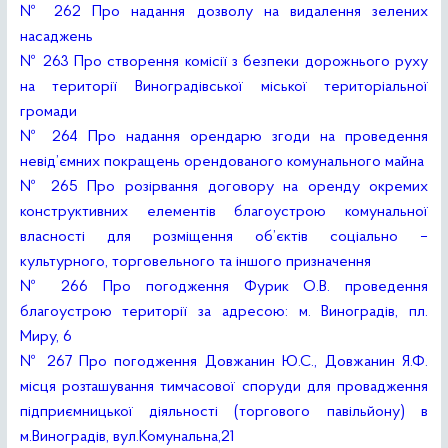
№ 262 Про надання дозволу на видалення зелених
насаджень
№ 263 Про створення комісії з безпеки дорожнього руху
на території Виноградівської міської територіальної
громади
№ 264 Про надання орендарю згоди на проведення
невід’ємних покращень орендованого комунального майна
№ 265 Про розірвання договору на оренду окремих
конструктивних елементів благоустрою комунальної
власності для розміщення об’єктів соціально –
культурного, торговельного та іншого призначення
№ 266 Про погодження Фурик О.В. проведення
благоустрою території за адресою: м. Виноградів, пл.
Миру, 6
№ 267 Про погодження Довжанин Ю.С., Довжанин Я.Ф.
місця розташування тимчасової споруди для провадження
підприємницької діяльності (торгового павільйону) в
м.Виноградів, вул.Комунальна,21