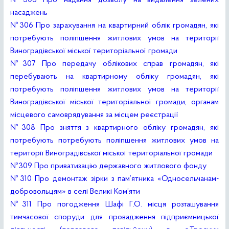
№305 Про надання дозволу на видалення зелених
насаджень
№306 Про зарахування на квартирний облік громадян, які
потребують поліпшення житлових умов на території
Виноградівської міської територіальної громади
№307 Про передачу облікових справ громадян, які
перебувають на квартирному обліку громадян, які
потребують поліпшення житлових умов на території
Виноградівської міської територіальної громади, органам
місцевого самоврядування за місцем реєстрації
№308 Про зняття з квартирного обліку громадян, які
потребують потребують поліпшення житлових умов на
території Виноградівської міської територіальної громади
№309 Про приватизацію державного житлового фонду
№310 Про демонтаж зірки з пам’ятника «Односельчанам-
добровольцям» в селі Великі Ком’яти
№311 Про погодження Шафі Г.О. місця розташування
тимчасової споруди для провадження підприємницької