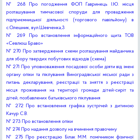
№ 268 Про погодження ФОП Гавринець І.Ю. місця
розташування тимчасової споруди для провадження
підприємницької діяльності (торгового павільйону) в
с.Олешник, вул.Шевченка,3
№ 269 Про встановлення інформаційного щита ТОВ
«Севлюш Браво»
№ 270 Про затвердження схеми розташування майданчика
для збору твердих побутових відходів
(схема)
№ 271 Про уповноваження посадової особи діяти від імені
органу опіки та піклування Виноградівської міської ради з
питань декларування, реєстрації та зняття з реєстрації
місця проживання на території громади дітей-сиріт та
дітей, позбавлених батьківського піклування
№ 272 Про встановлення графіка зустрічей з дитиною
Качур С.В.
№ 273 Про встановлення опіки
№ 274 Про надання дозволу на вчинення правочину
№ 275 Про реєстрацію Білак М.М. помічником фізичної