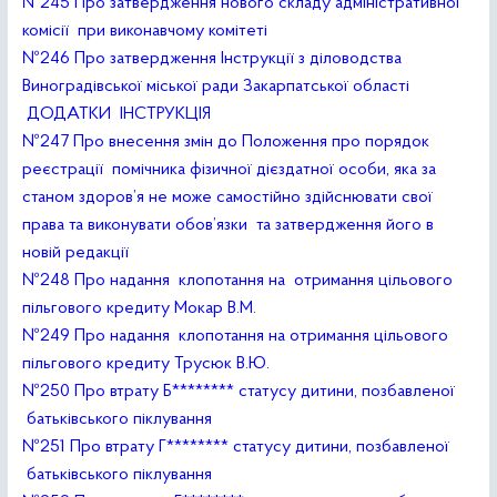
№245 Про затвердження нового складу адміністративної
комісії при виконавчому комітеті
№246 Про затвердження Інструкції з діловодства
Виноградівської міської ради Закарпатської області
ДОДАТКИ
ІНСТРУКЦІЯ
№247 Про внесення змін до Положення про порядок
реєстрації помічника фізичної дієздатної особи, яка за
станом здоров’я не може самостійно здійснювати свої
права та виконувати обов’язки та затвердження його в
новій редакції
№248 Про надання клопотання на отримання цільового
пільгового кредиту Мокар В.М.
№249 Про надання клопотання на отримання цільового
пільгового кредиту Трусюк В.Ю.
№250 Про втрату Б******** статусу дитини, позбавленої
батьківського піклування
№251 Про втрату Г******** статусу дитини, позбавленої
батьківського піклування