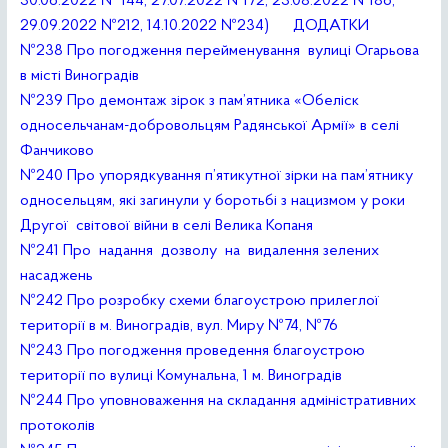
30.06.2022 № 144, 27.07.2022 №172, 23.08.2022 №186,
29.09.2022 №212, 14.10.2022 №234)
ДОДАТКИ
№238 Про погодження перейменування вулиці Огарьова
в місті Виноградів
№239 Про демонтаж зірок з пам’ятника «Обеліск
односельчанам-добровольцям Радянської Армії» в селі
Фанчиково
№240 Про упорядкування п’ятикутної зірки на пам’ятнику
односельцям, які загинули у боротьбі з нацизмом у роки
Другої світової війни в селі Велика Копаня
№241 Про надання дозволу на видалення зелених
насаджень
№242 Про розробку схеми благоустрою прилеглої
території в м. Виноградів, вул. Миру №74, №76
№243 Про погодження проведення благоустрою
території по вулиці Комунальна, 1 м. Виноградів
№244 Про уповноваження на складання адміністративних
протоколів