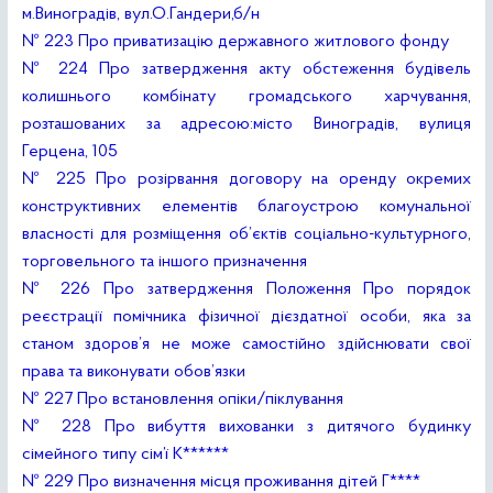
м.Виноградів, вул.О.Гандери,б/н
№ 223 Про приватизацію державного житлового фонду
№ 224 Про затвердження акту обстеження будівель
колишнього комбінату громадського харчування,
розташованих за адресою:місто Виноградів, вулиця
Герцена, 105
№ 225 Про розірвання договору на оренду окремих
конструктивних елементів благоустрою комунальної
власності для розміщення об’єктів соціально-культурного,
торговельного та іншого призначення
№ 226 Про затвердження Положення Про порядок
реєстрації помічника фізичної дієздатної особи, яка за
станом здоров’я не може самостійно здійснювати свої
права та виконувати обов’язки
№ 227 Про встановлення опіки/піклування
№ 228 Про вибуття вихованки з дитячого будинку
сімейного типу сім’ї К******
№ 229 Про визначення місця проживання дітей Г****