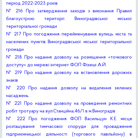
період 2022-2023 років
№ 216 Про затвердження заходів з виконання Правил
благоустрою території Виноградівської міської
територіальної громади
№ 217 Про погодження перейменування вулиць міста та
населених пунктів Виноградівської міської територіальної
громади
№ 218 Про надання дозволу на розміщення «точкового
доступу» до мережі інтернет ФОП Фізеші А.Й.
№ 219 Про надання дозволу на встановлення дорожніх
знаків
№ 220 Про надання дозволу на видалення зелених
насаджень
№ 221 Про надання дозволу на проведення ремонтних
робіт тротуару на вул.Станційна,46/1 в м.Виноградів
№ 222 Про погодження ФОП Васильцун К.Е. місця
розташування тимчасової споруди для провадження
підприємницької діяльності (торгового павільйону) в