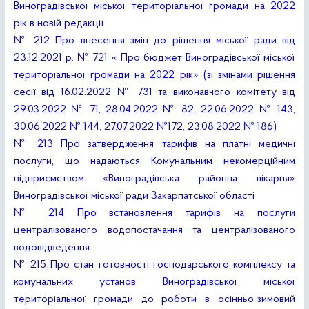
Виноградівської міської територіальної громади на 2022
рік в новій редакції
№ 212 Про внесення змін до рішення міської ради від
23.12.2021 р. № 721 « Про бюджет Виноградівської міської
територіальної громади на 2022 рік» (зі змінами рішення
сесії від 16.02.2022 № 731 та виконавчого комітету від
29.03.2022 № 71, 28.04.2022 № 82, 22.06.2022 № 143,
30.06.2022 № 144, 27.07.2022 №172, 23.08.2022 № 186)
№ 213 Про затвердження тарифів на платні медичні
послуги, що надаються Комунальним некомерційним
підприємством «Виноградівська районна лікарня»
Виноградівської міської ради Закарпатської області
№ 214 Про встановлення тарифів на послуги
централізованого водопостачання та централізованого
водовідведення
№ 215 Про стан готовності господарського комплексу та
комунальних установ Виноградівської міської
територіальної громади до роботи в осінньо-зимовий