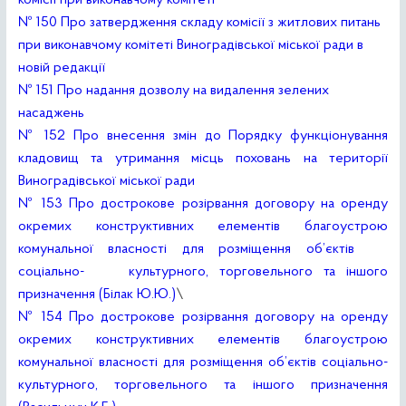
комісії при виконавчому комітеті
№ 150 Про затвердження складу комісії з житлових питань
при виконавчому комітеті Виноградівської міської ради в
новій редакції
№ 151 Про надання дозволу на видалення зелених
насаджень
№ 152 Про внесення змін до Порядку функціонування
кладовищ та утримання місць поховань на території
Виноградівської міської ради
№ 153 Про дострокове розірвання договору на оренду
окремих конструктивних елементів благоустрою
комунальної власності для розміщення об’єктів
соціально- культурного, торговельного та іншого
призначення (Білак Ю.Ю.)
\
№ 154 Про дострокове розірвання договору на оренду
окремих конструктивних елементів благоустрою
комунальної власності для розміщення об’єктів соціально-
культурного, торговельного та іншого призначення