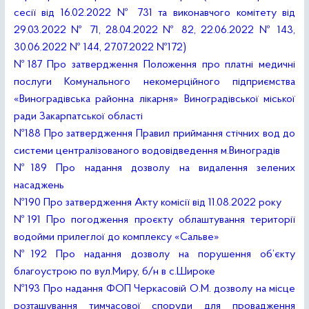
сесії від 16.02.2022 № 731 та виконавчого комітету від
29.03.2022 № 71, 28.04.2022 № 82, 22.06.2022 № 143,
30.06.2022 № 144, 27.07.2022 №172)
№187 Про затвердження Положення про платні медичні
послуги Комунального некомерційного підприємства
«Виноградівська районна лікарня» Виноградівської міської
ради Закарпатської області
№188 Про затвердження Правил приймання стічних вод до
системи централізованого водовідведення м.Виноградів
№189 Про надання дозволу на видалення зелених
насаджень
№190 Про затвердження Акту комісії від 11.08.2022 року
№191 Про погодження проєкту облаштування території
водойми прилеглої до комплексу «Сальве»
№192 Про надання дозволу на порушення об’єкту
благоустрою по вул.Миру, б/н в с.Широке
№193 Про надання ФОП Черкасовій О.М. дозволу на місце
розташування тимчасової споруди для провадження