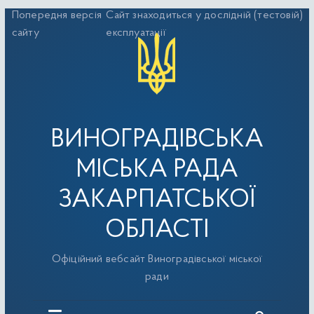
Перейти
Попередня версія
Сайт знаходиться у дослідній (тестовій)
до
сайту
експлуатації
вмісту
ВИНОГРАДІВСЬКА
МІСЬКА РАДА
ЗАКАРПАТСЬКОЇ
ОБЛАСТІ
Офіційний вебсайт Виноградівської міської
ради