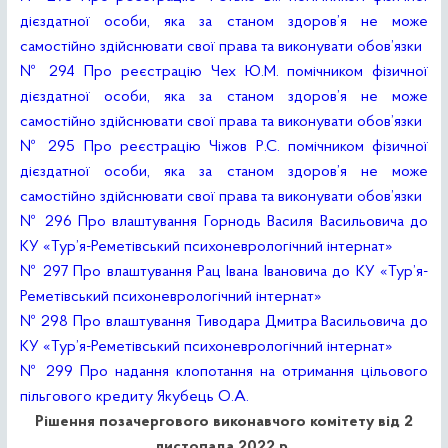
дієздатної особи, яка за станом здоров’я не може
самостійно здійснювати свої права та виконувати обов’язки
№ 294 Про реєстрацію Чех Ю.М. помічником фізичної
дієздатної особи, яка за станом здоров’я не може
самостійно здійснювати свої права та виконувати обов’язки
№ 295 Про реєстрацію Чіжов Р.С. помічником фізичної
дієздатної особи, яка за станом здоров’я не може
самостійно здійснювати свої права та виконувати обов’язки
№ 296 Про влаштування Горнодь Василя Васильовича до
КУ «Тур’я-Реметівський психоневрологічний інтернат»
№ 297 Про влаштування Рац Івана Івановича до КУ «Тур’я-
Реметівський психоневрологічний інтернат»
№ 298 Про влаштування Тиводара Дмитра Васильовича до
КУ «Тур’я-Реметівський психоневрологічний інтернат»
№ 299 Про надання клопотання на отримання цільового
пільгового кредиту Якубець О.А.
Рішення позачергового виконавчого комітету від 2
листопада 2022 р.