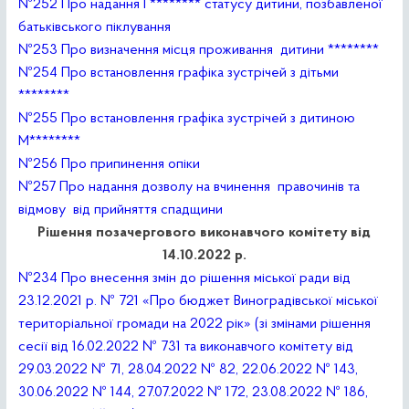
№252 Про надання Г******** статусу дитини, позбавленої
батьківського піклування
№253 Про визначення місця проживання дитини ********
№254 Про встановлення графіка зустрічей з дітьми
********
№255 Про встановлення графіка зустрічей з дитиною
М********
№256 Про припинення опіки
№257 Про надання дозволу на вчинення правочинів та
відмову від прийняття спадщини
Рішення позачергового виконавчого комітету від
14.10.2022 р.
№234 Про внесення змін до рішення міської ради від
23.12.2021 р. № 721 «Про бюджет Виноградівської міської
територіальної громади на 2022 рік» (зі змінами рішення
сесії від 16.02.2022 № 731 та виконавчого комітету від
29.03.2022 № 71, 28.04.2022 № 82, 22.06.2022 № 143,
30.06.2022 № 144, 27.07.2022 № 172, 23.08.2022 № 186,