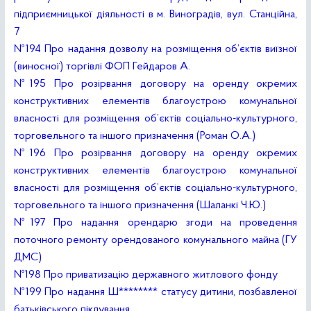
підприємницької діяльності в м. Виноградів, вул. Станційна,
7
№194 Про надання дозволу на розміщення об’єктів виїзної
(виносної) торгівлі ФОП Гейдаров А.
№195 Про розірвання договору на оренду окремих
конструктивних елементів благоустрою комунальної
власності для розміщення об’єктів соціально-культурного,
торговельного та іншого призначення (Роман О.А.)
№196 Про розірвання договору на оренду окремих
конструктивних елементів благоустрою комунальної
власності для розміщення об’єктів соціально-культурного,
торговельного та іншого призначення (Шаланкі Ч.Ю.)
№197 Про надання орендарю згоди на проведення
поточного ремонту орендованого комунального майна (ГУ
ДМС)
№198 Про приватизацію державного житлового фонду
№199 Про надання Ш******** статусу дитини, позбавленої
батьківського піклування