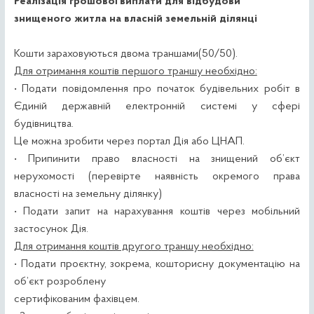
Реалізація грошової виплати для відбудови
знищеного житла на власній земельній ділянці
Кошти зараховуються двома траншами(50/50).
Для отримання коштів першого траншу необхідно:
• Подати повідомлення про початок будівельних робіт в
Єдиній державній електронній системі у сфері
будівництва.
Це можна зробити через портал Дія або ЦНАП.
• Припинити право власності на знищений об’єкт
нерухомості (перевірте наявність окремого права
власності на земельну ділянку)
• Подати запит на нарахування коштів через мобільний
застосунок Дія.
Для отримання коштів другого траншу необхідно:
• Подати проєктну, зокрема, кошторисну документацію на
об’єкт розроблену
сертифікованим фахівцем.