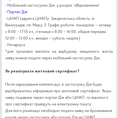
• Мобільний застосунок Дія, у розділі “єВідновлення”.
•
Портал Дія
• ЦНАП (адреса ЦНАПу: Закарпатська область, м.
Виноградів, пл. Миру, 3. Графік роботи: понеділок – четвер
з 8:00 – 17:15 к.ч., п’ятниця з 8:00 – 16:00, обідня перерва
12:00 – 13:00 к.ч., вихідні – субота, неділя.)
• Нотаріуса
*для грошової виплати на відбудову знищеного житла
заяву можна подати через мобільний застосунок Дія.
Як реалізувати житловий сертифікат?
Після нарахування компенсації, в застосунку Дія буде
відображатись інформація про житловий сертифікат. Якщо
заяву подавали через портал Дія або ЦНАП, то відомості
про сертифікат прийдуть на електронну пошту.
Для його реалізації необхідно подати заяву на бронювання
коштів через застосунок або портал Дія чи ЦНАП.