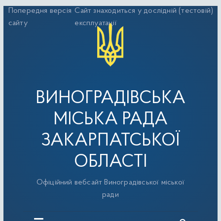
Перейти
Попередня версія
Сайт знаходиться у дослідній (тестовій)
до
сайту
експлуатації
вмісту
ВИНОГРАДІВСЬКА
МІСЬКА РАДА
ЗАКАРПАТСЬКОЇ
ОБЛАСТІ
Офіційний вебсайт Виноградівської міської
ради