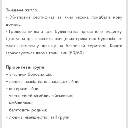
Знищене житло
• Житловий сертифікат за який можна придбати нову
домівку.
• Грошова виплата для будівництва приватного будинку.
Доступна для власників знищених приватних будинків, які
мають земельну ділянку на безпечній території. Кошти
зараховуються двома траншами (50/50).
Пріоритетні групи
– учасники бойових дій;
– люди з інвалідністю внаслідок війни;
– ветерани війни;
– члени сімей загиблих військових;
– мобілізовані;
– багатодітні родини;
– люди з інвалідністю І та II групи;