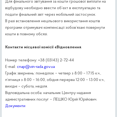
Для фінального звітування за кошти грошової виплати на
відбудову необхідно ввести об’єкт в експлуатацію та
подати фінальний звіт через мобільний застосунок.
В разі встановлення нецільового використання коштів
програми отримувачі компенсації зобов’язані повернути
кошти в повному обсязі.
Контакти місцевої комісії єВідновлення
.
Номер телефону: +38 (03143) 2-72-44
E-mail:
cnap@vin-rada.gov.ua
Графік звернень: понеділок – четвер з 8:00 – 17:15 к.ч.,
п’ятниця з 8:00 – 16:00, обідня перерва 12:00 – 13:00 к.ч.,
вихідні – субота, неділя.
Відповідальна особа: начальник Центру надання
адміністративних послуг – ЛЕШКО Юрій Юрійович.
Документи