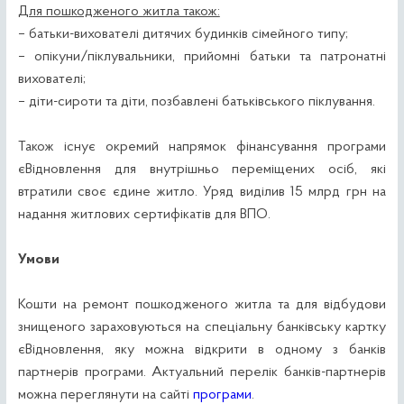
Для пошкодженого житла також:
– батьки-вихователі дитячих будинків сімейного типу;
– опікуни/піклувальники, прийомні батьки та патронатні
вихователі;
– діти-сироти та діти, позбавлені батьківського піклування.
Також існує окремий напрямок фінансування програми
єВідновлення для внутрішньо переміщених осіб, які
втратили своє єдине житло. Уряд виділив 15 млрд грн на
надання житлових сертифікатів для ВПО.
Умови
Кошти на ремонт пошкодженого житла та для відбудови
знищеного зараховуються на спеціальну банківську картку
єВідновлення, яку можна відкрити в одному з банків
партнерів програми. Актуальний перелік банків-партнерів
можна переглянути на сайті
програми
.