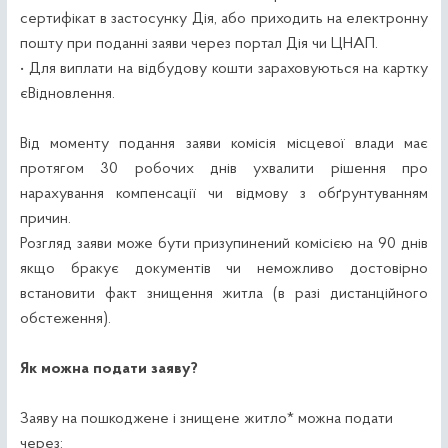
сертифікат в застосунку Дія, або приходить на електронну
пошту при поданні заяви через портал Дія чи ЦНАП.
• Для виплати на відбудову кошти зараховуються на картку
єВідновлення.
Від моменту подання заяви комісія місцевої влади має
протягом 30 робочих днів ухвалити рішення про
нарахування компенсації чи відмову з обґрунтуванням
причин.
Розгляд заяви може бути призупинений комісією на 90 днів
якщо бракує документів чи неможливо достовірно
встановити факт знищення житла (в разі дистанційного
обстеження).
Як можна подати заяву?
Заяву на пошкоджене і знищене житло* можна подати
через: