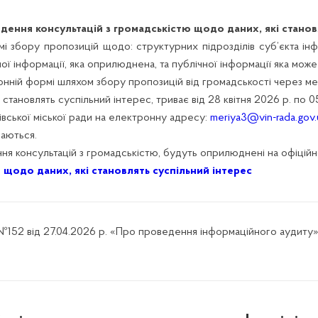
ення консультацій з громадськістю щодо даних, які становл
мі збору пропозицій щодо: структурних підрозділів суб’єкта ін
чної інформації, яка оприлюднена, та публічної інформації яка мо
онній формі шляхом збору пропозицій від громадськості через м
 становлять суспільний інтерес, триває від 28 квітня 2026 р. по 
вської міської ради на електронну адресу:
meriya3@vin-rada.gov.
даються.
ня консультацій з громадськістю, будуть оприлюднені на офіційно
 щодо даних, які становлять суспільний інтерес
52 від 27.04.2026 р. «Про проведення інформаційного аудиту