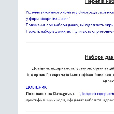
Перелік на
Рішення виконавчого комітету Виноградівської мі
у формі відкритих даних”
Положення про набори даних, які підлягають опр
Перелік наборів даних, які підлягають оприлюдне
Набори дани
Довідник підприємств, установ, організац
інформації, зокрема їх ідентифікаційних код
адрес
ДОВІДНИК
Посилання на Data.gov.ua
Довідник підприємс
ідентифікаційних кодів, офіційних вебсайтів, адр