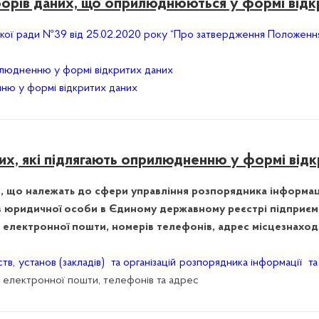
борів даних, що оприлюднюються у формі відк
ської ради №39 від 25.02.2020 року “Про затвердження Положен
илюдненню у формі відкритих даних
нню у формі відкритих даних
х, які підлягають оприлюдненню у формі від
ій, що належать до сфери управління розпорядника інформаці
ів юридичної особи в Єдиному державному реєстрі підприємст
 електронної пошти, номерів телефонів, адрес місцезнахо
тв, установ (закладів) та організацій розпорядника інформації 
ес електронної пошти, телефонів та адрес