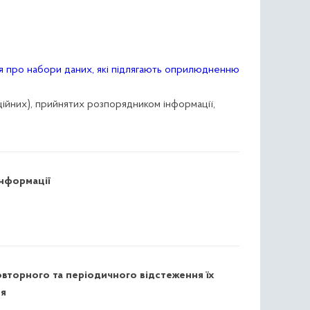
ня про набори даних, які підлягають оприлюдненню
заційних), прийнятих розпорядником інформації,
інформації
овторного та періодичного відстеження їх
ня