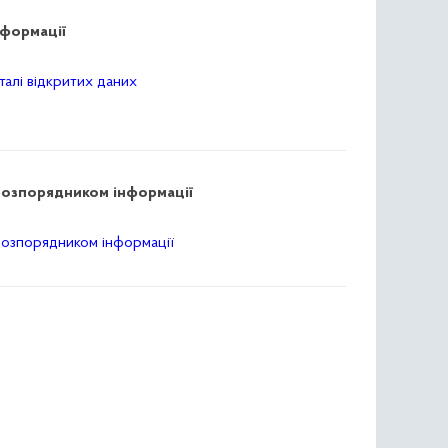
нформації
алі відкритих даних
розпорядником інформації
розпорядником інформації