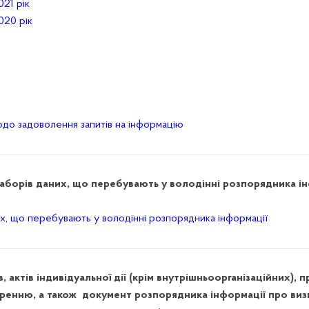
021 рік
020 рік
щодо задоволення запитів на інформацію
аборів даних, що перебувають у володінні розпорядника і
х, що перебувають у володінні розпорядника інформації
 актів індивідуальної дії (крім внутрішньоорганізаційних),
ренню, а також документ розпорядника інформації про визн