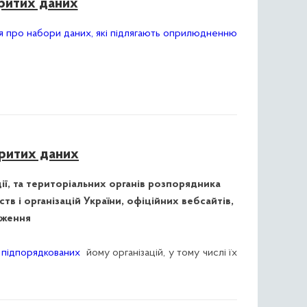
ритих даних
ня про набори даних, які підлягають оприлюдненню
критих даних
ї, та територіальних органів розпорядника
в і організацій України,
офіційних вебсайтів,
дження
та підпорядкованих
йому організацій, у тому числі їх