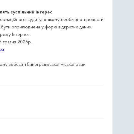
ять суспільний інтерес
формаційного аудиту, в якому необхідно провести
же бути оприлюднена у формі відкритих даних.
ережу Інтернет.
05 травня 2026р.
ua
му вебсайті Виноградівської міської ради.
»