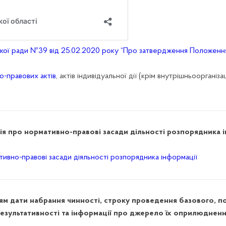
ської ради №39 від 25.02.2020 року “Про затвердження Положен
о-правових актів
, актів індивідуальної дії (крім внутрішньооргані
я про нормативно-правові засади дільності розпорядника 
тивно-правові засади діяльності розпорядника інформації
ням дати набрання чинності, строку проведення базового, п
езультативності та інформації про джерело їх оприлюднен