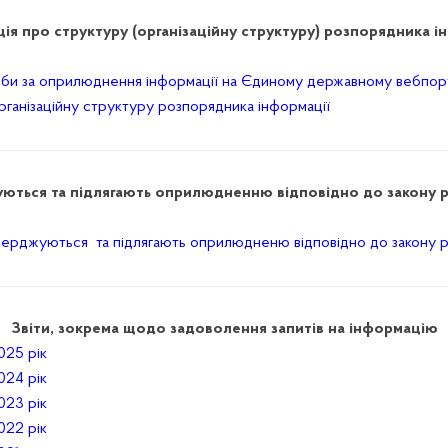
ія про структуру (організаційну структуру) розпорядника і
оби за оприлюднення інформації на Єдиному державному вебпорт
рганізаційну структуру розпорядника інформації
ються та підлягають оприлюдненню відповідно до закону 
верджуються та підлягають оприлюдненю відповідно до закону 
Звіти, зокрема щодо задоволення запитів на інформацію
025 рік
024 рік
023 рік
022 рік