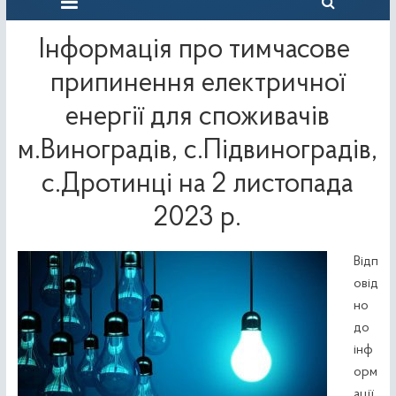
Інформація про тимчасове
припинення електричної
енергії для споживачів
м.Виноградів, с.Підвиноградів,
с.Дротинці на 2 листопада
2023 р.
Відп
овід
но
до
інф
орм
ації