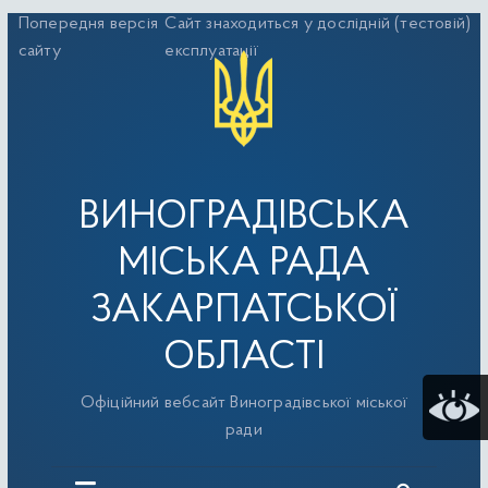
Перейти
Попередня версія
Сайт знаходиться у дослідній (тестовій)
до
сайту
експлуатації
вмісту
ВИНОГРАДІВСЬКА
МІСЬКА РАДА
ЗАКАРПАТСЬКОЇ
ОБЛАСТІ
Офіційний вебсайт Виноградівської міської
ради