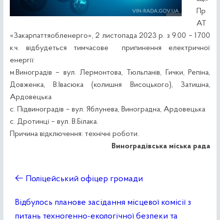
Пр
АТ
«Закарпаттяобленерго», 2 листопада 2023 р. з 9.00 – 17.00
к.ч. відбудеться тимчасове припинення електричної
енергії:
м.Виноградів – вул. Лермонтова, Тюльпанів, Гички, Репіна,
Довженка, В.Івасюка (колишня Висоцького), Затишна,
Ардовецька
с. Підвиноградів – вул. Яблунева, Виноградна, Ардовецька
с. Дротинці – вул. В.Білака.
Причина відключення: технічні роботи.
Виноградівська міська рада
←
Поліцейський офіцер громади
Відбулось планове засідання місцевої комісії з
питань техногенно-екологічної безпеки та